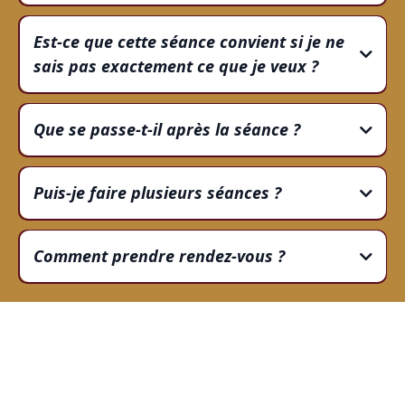
Je t’écoute attentivement, identifie tes blocages et
ensemble, nous construisons un plan d’action
Est-ce que cette séance convient si je ne
personnalisé.
sais pas exactement ce que je veux ?
Oui, c’est justement l’occasion de clarifier tes
objectifs et de trouver la meilleure voie pour toi.
Que se passe-t-il après la séance ?
Tu repars avec un plan d’action clair et des outils
concrets pour continuer ta transformation.
Puis-je faire plusieurs séances ?
Absolument, tu peux choisir de poursuivre l’accompagnement
selon tes besoins.
Comment prendre rendez-vous ?
Tu peux réserver ta séance directement via le formulaire ou
le lien proposé.